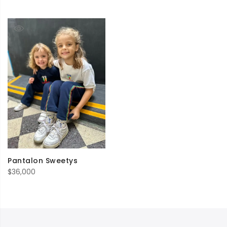
de
precios:
desde
$25,000
hasta
$26,000
Pantalon Sweetys
$
36,000