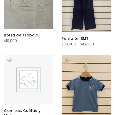
Bolsa de Trabajo
Pantalón SMT
$
19,900
Rango
$
39,900
-
$
42,300
de
precios:
desde
$39,900
hasta
$42,300
Gomitas, Colitas y