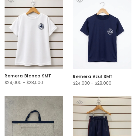
desde
$48,000
hasta
$52,000
Remera Blanca SMT
Remera Azul SMT
Rango
$
24,000
-
$
28,000
Rango
$
24,000
-
$
28,000
de
de
precios:
precios:
desde
desde
$24,000
$24,000
hasta
hasta
$28,000
$28,000