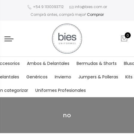
+54 9 1130093712
info@bies.com.ar
Comprá antes, comprá mejor!
Comprar
0
ccesorios
Ambos & Delantales
Bermudas & Shorts
Blus
elantales
Genéricos
Invierno
Jumpers & Polleras
Kit
in categorizar
Uniformes Profesionales
no