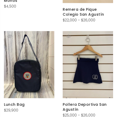
Moños
$
4,500
Remera de Pique
Colegio San Agustín
Rango
$
22,000
-
$
26,000
de
precios:
desde
$22,000
hasta
$26,000
Lunch Bag
Pollera Deportiva San
Agustín
$
29,900
Rango
$
25,000
-
$
26,000