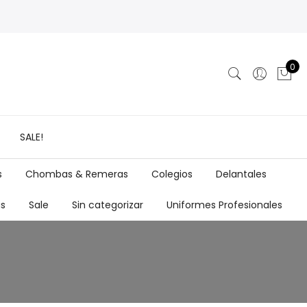
0
SALE!
s
Chombas & Remeras
Colegios
Delantales
as
Sale
Sin categorizar
Uniformes Profesionales