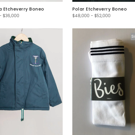
 Etcheverry Boneo
Polar Etcheverry Boneo
Rango
Rango
-
$
36,000
$
48,000
-
$
52,000
de
de
precios:
precios:
Si
desde
desde
$32,000
$48,000
hasta
hasta
$36,000
$52,000