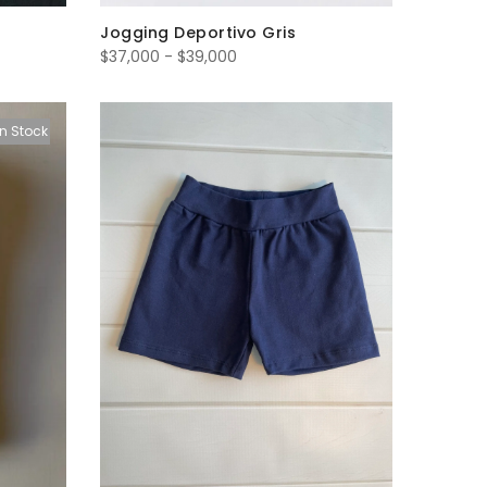
Jogging Deportivo Gris
Rango
$
37,000
-
$
39,000
de
precios:
n Stock
desde
$37,000
hasta
$39,000