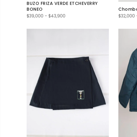
BUZO FRIZA VERDE ETCHEVERRY
Chomba
BONEO
Rango
$
32,000
$
39,000
-
$
43,900
de
precios:
desde
$39,000
hasta
$43,900