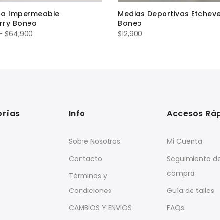
a Impermeable
Medias Deportivas Etcheve
rry Boneo
Boneo
Rango
-
$
64,900
$
12,900
de
precios:
desde
$59,900
hasta
$64,900
orías
Info
Accesos Rá
Sobre Nosotros
Mi Cuenta
Contacto
Seguimiento d
compra
Términos y
Condiciones
Guía de talles
CAMBIOS Y ENVIOS
FAQs