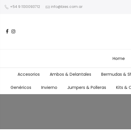
+54 9 1130093712
info@bies.com.ar
Home
Accesorios
Ambos & Delantales
Bermudas & Sh
Genéricos
Invierno
Jumpers & Polleras
Kits &