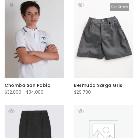
Sin Stock
Chomba San Pablo
Bermuda Sarga Gris
Rango
$
32,000
-
$
34,000
$
29,700
de
precios:
desde
$32,000
hasta
$34,000