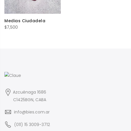
Medias Ciudadela
$
7,500
Azcuénaga 1686
C1425BGN, CABA
info@bies.com.ar
(011) 15 3009-3712