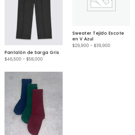
Sweater Tejido Escote
en V Azul
Rango
$
29,900
-
$
39,900
de
Pantalón de Sarga Gris
Rango
$
46,500
-
$
58,000
precios:
de
desde
precios:
$29,900
desde
hasta
$46,500
$39,900
hasta
$58,000