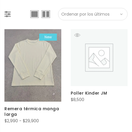
New
Poller Kinder JM
$
8,500
Remera térmica manga
larga
Rango
$
2,990
-
$
29,900
de