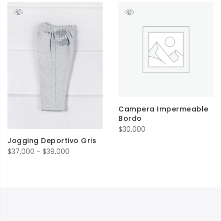
precios:
desde
$2,990
hasta
$29,900
Campera Impermeable
Bordo
$
30,000
Jogging Deportivo Gris
Rango
$
37,000
-
$
39,000
de
precios:
desde
$37,000
hasta