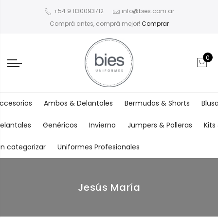
+54 9 1130093712
info@bies.com.ar
Comprá antes, comprá mejor!
Comprar
0
ccesorios
Ambos & Delantales
Bermudas & Shorts
Blus
elantales
Genéricos
Invierno
Jumpers & Polleras
Kit
in categorizar
Uniformes Profesionales
Jesús María