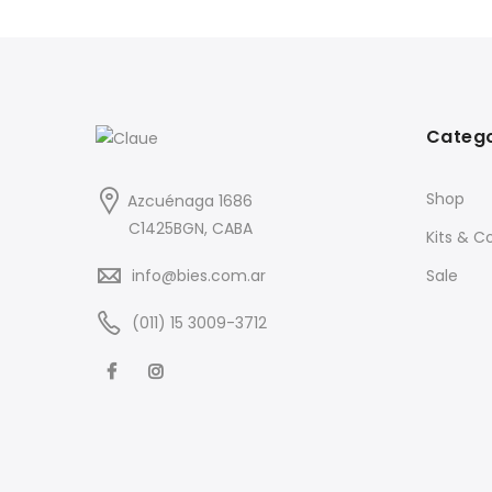
Categ
Shop
Azcuénaga 1686
C1425BGN, CABA
Kits & 
info@bies.com.ar
Sale
(011) 15 3009-3712