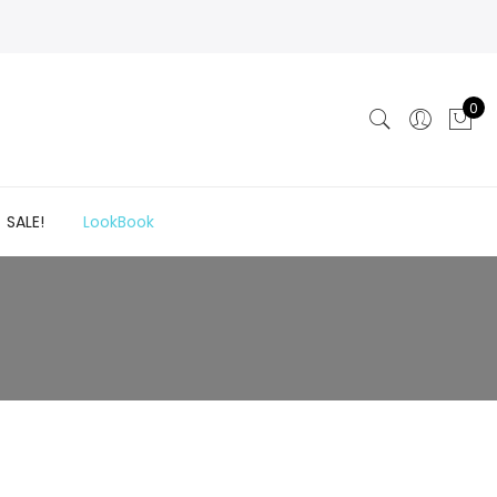
0
SALE!
LookBook