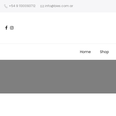
+54 9 1130093712
info@bies.com.ar
Home
Shop