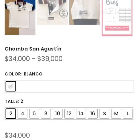
Chomba San Agustín
Rango
$
34,000
-
$
39,000
de
precios:
COLOR
: BLANCO
desde
$34,000
hasta
$39,000
TALLE
: 2
2
4
6
8
10
12
14
16
S
M
L
$
34,000