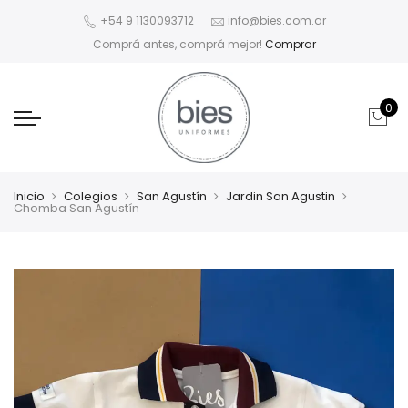
+54 9 1130093712
info@bies.com.ar
Comprá antes, comprá mejor!
Comprar
0
Inicio
Colegios
San Agustín
Jardin San Agustin
Chomba San Agustín